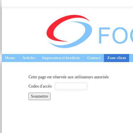
Navigation
Chapters
Home
Articles
Impression et broderie
Contact
Zone client
Cette page est réservée aux utilisateurs autorisés
Codes d'accès:
Soumettre