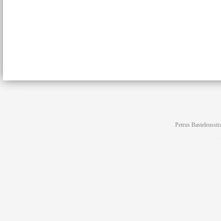
Petrus Basteleusstr
G
info@f